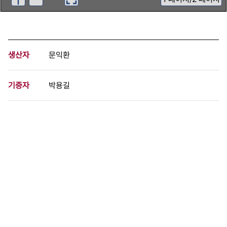
생산자
문익환
기증자
박용길
등록번호
00826921
분량
2 페이지
구분
문서
생산일자
1989.05.27