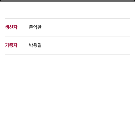
생산자
문익환
기증자
박용길
등록번호
00826952
분량
2 페이지
구분
문서
생산일자
1989.08.03