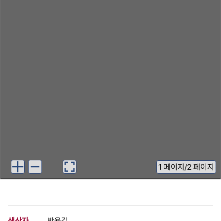
1
페이지
/
2 페이지
생산자
박용길