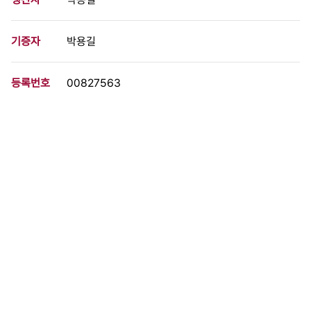
기증자
박용길
등록번호
00827563
분량
2 페이지
구분
문서
생산일자
1979.05.14
형태
문서류
설명