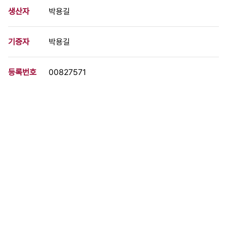
생산자
박용길
기증자
박용길
등록번호
00827571
분량
2 페이지
구분
문서
생산일자
1977.09.18
형태
문서류