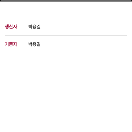
생산자
박용길
기증자
박용길
등록번호
00828186
분량
1 페이지
구분
문서
생산일자
1982.08.09