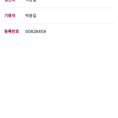
기증자
박용길
등록번호
00828459
분량
2 페이지
구분
문서
생산일자
1986.10.30
형태
문서류
설명