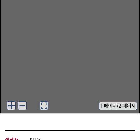
1
페이지
/
2 페이지
생산자
박용길