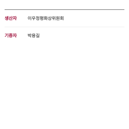
생산자
이우정평화상위원회
기증자
박용길
등록번호
00831516
분량
3 페이지
구분
문서
생산일자
2007.06.05
형태
문서류