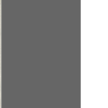
생존권을 보
3. 정보 파
해체하라.
4. 전 국민
5. 언론의 
보장하라.
우리는 우리의
할 것을
다시 한번 다
1973.11.7.
서울공대 학