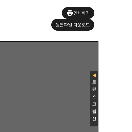
인쇄하기
원본파일 다운로드
선언문
오늘 우리는 
을 펼쳐
놓은 채 이 
트
민중을 외면
랜
에 부를 집중
스
시켜, 세칭 
크
난립되는 반
립
판자촌은 도처
션
군국주의 부활
도를 높임으