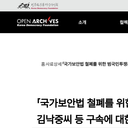
소개
컬렉
홈
사료상세
「국가보안법 철폐를 위한 범국민투쟁
「국가보안법 철폐를 위
김낙중씨 등 구속에 대