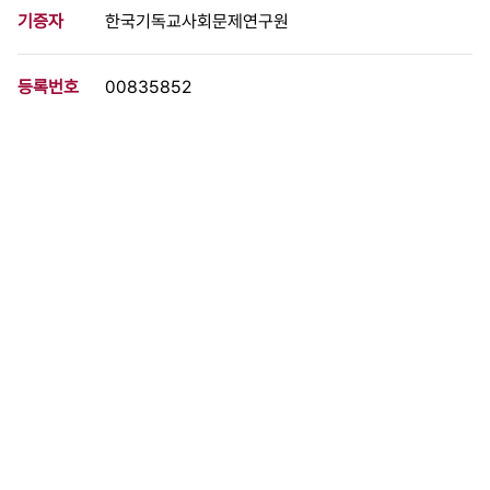
기증자
한국기독교사회문제연구원
등록번호
00835852
분량
8 페이지
구분
문서
생산일자
1985.09.00
형태
문서류
설명
9월 9일 청주민정당사 점거 농성사건과 관련한 성명서(85.9.9. 충