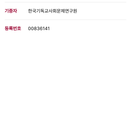
기증자
한국기독교사회문제연구원
등록번호
00836141
분량
1 페이지
구분
문서
생산일자
1989.05.04
형태
문서류
설명
- 좌경용공 조작하여 통일운동 탄압하는 안기부를 해체하라! - 문익