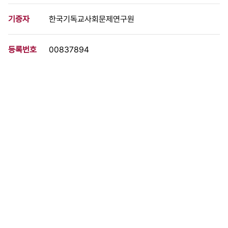
기증자
한국기독교사회문제연구원
등록번호
00837894
분량
13 페이지
구분
문서
생산일자
[199*.00.00]
형태
문서류
설명
전환기와 분단해소의 과제, 변화를 요구하는 환경과 조건들, 통일정