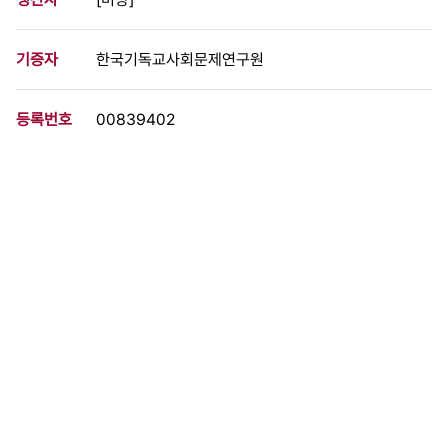
기증자
한국기독교사회문제연구원
등록번호
00839402
분량
2 페이지
구분
문서
생산일자
[1989.00.00]
형태
문서류
설명