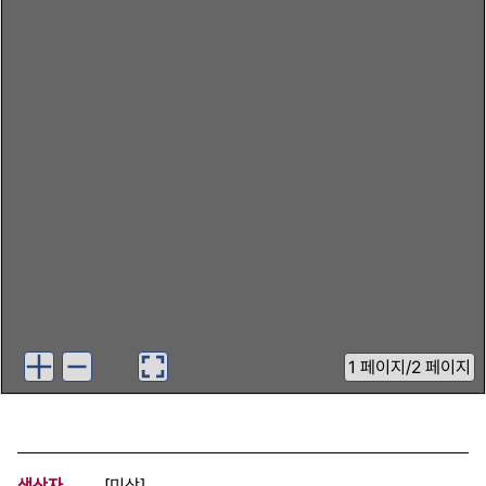
1
페이지
/
2 페이지
생산자
[미상]