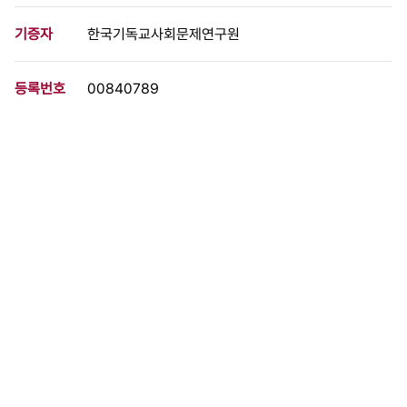
기증자
한국기독교사회문제연구원
등록번호
00840789
분량
2 페이지
구분
문서
생산일자
1978.05.00
형태
문서류
설명
강희남(강재우)목사를 반공법 위반혐의로 구속하고 실형을 언도한