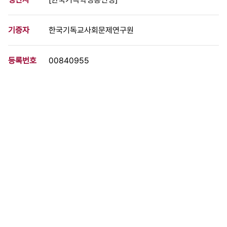
기증자
한국기독교사회문제연구원
등록번호
00840955
분량
2 페이지
구분
문서
생산일자
[1973.00.00]
형태
문서류
설명