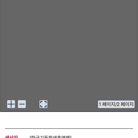
1
페이지
/
2 페이지
생산자
[한국기독학생총연맹]