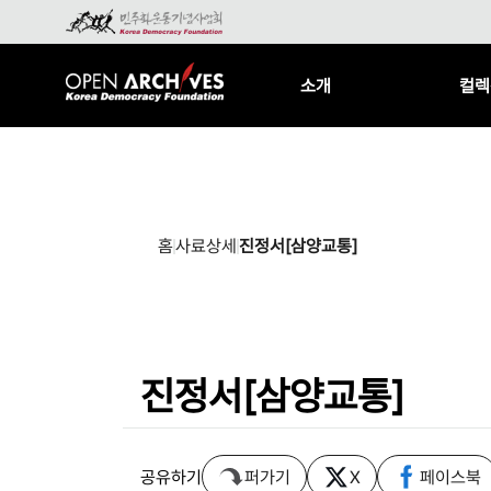
소개
컬렉
홈
사료상세
진정서[삼양교통]
진정서[삼양교통]
공유하기
퍼가기
X
페이스북