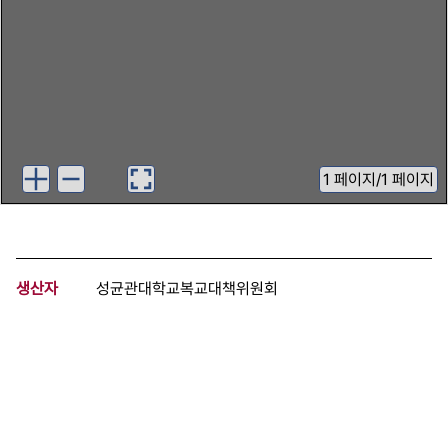
1
페이지
/
1 페이지
생산자
성균관대학교복교대책위원회
기증자
한국기독교사회문제연구원
등록번호
00841435