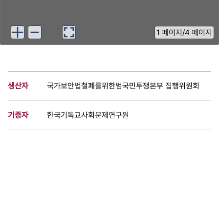
1
페이지
/
4 페이지
생산자
국가보안법철폐를위한범국민투쟁본부 집행위원회
기증자
한국기독교사회문제연구원
등록번호
00841800
분량
4 페이지
구분
문서