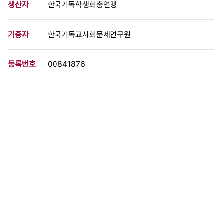
생산자
한국기독학생회총연맹
기증자
한국기독교사회문제연구원
등록번호
00841876
분량
51 페이지
구분
문서
생산일자
1986.08.11
형태
문서류