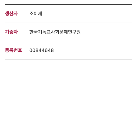
생산자
조이제
기증자
한국기독교사회문제연구원
등록번호
00844648
분량
1 페이지
구분
문서
생산일자
1983.01.27
형태
문서류