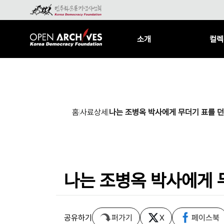
소개
컬렉
홈
사료상세
나는 조병옥 박사에게 무더기 표를 던
나는 조병옥 박사에게 
공유하기
퍼가기
X
페이스북