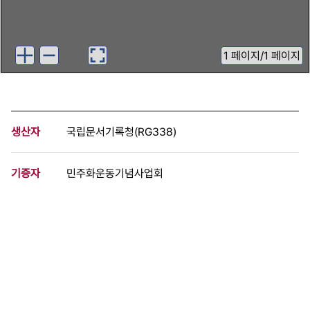
1
페이지
/
1 페이지
생산자
국립문서기록청(RG338)
기증자
민주화운동기념사업회
등록번호
00852238
분량
1 페이지
구분
문서