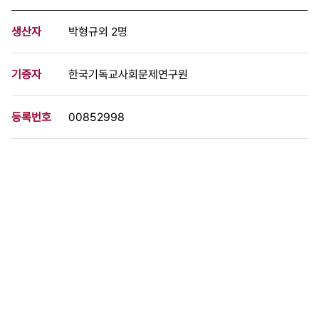
생산자
박형규외 2명
기증자
한국기독교사회문제연구원
등록번호
00852998
분량
4 페이지
구분
문서
생산일자
1984.09.18
형태
문서류