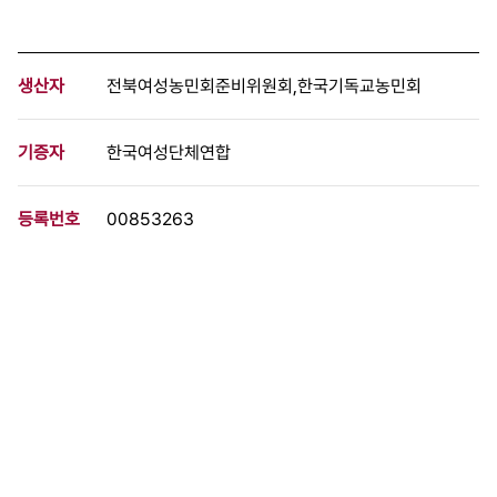
생산자
전북여성농민회준비위원회,한국기독교농민회
기증자
한국여성단체연합
등록번호
00853263
분량
53 페이지
구분
문서
생산일자
1991.01.31
형태
문서류