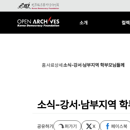
소개
컬렉
홈
사료상세
소식-강서·남부지역 학부모님들께
소식-강서·남부지역 
공유하기
퍼가기
X
페이스북