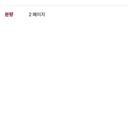
분량
2 페이지
구분
문서
생산일자
1987.07.12
형태
문서류
설명
여성노동자들의 가혹한 노동조건과 부당한 차별에 항거하며 진정한
민주주의 쟁취를 위해 투쟁하겠다는 결의
이 사료가 속한 묶음