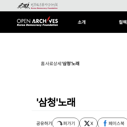
소개
컬렉
홈
사료상세
'삼청'노래
'삼청'노래
공유하기
퍼가기
X
페이스북