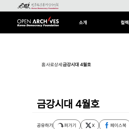
소개
컬렉
홈
사료상세
금강시대 4월호
금강시대 4월호
공유하기
퍼가기
X
페이스북