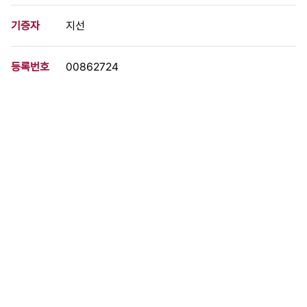
기증자
지선
등록번호
00862724
분량
1 페이지
구분
문서
생산일자
[1990.04.19]
형태
문서류
설명
KBS방송 민주화를 위한 서울시민 지지대회 내용 일시, 장소, 대회