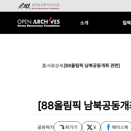
소개
컬렉
홈
사료상세
[88올림픽 남북공동개최 관련]
[88올림픽 남북공동개
공유하기
퍼가기
X
페이스북