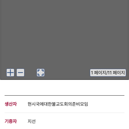
1
페이지
/
11 페이지
생산자
현시국에대한불교도회의준비모임
기증자
지선