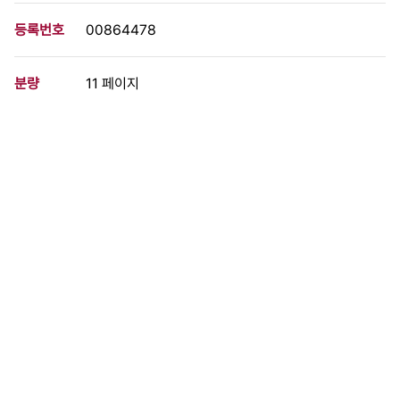
등록번호
00864478
분량
11 페이지
구분
문서
생산일자
[1990.06.02]
형태
문서류
설명
1980년대 이후 불교인으로서 활발한 사회포교와 민주화운동에 참
여한 불교도들의 모임인 '현시국에대한불교도회의준비모임'의 자료
식순 취지문 경과보고 현 시국의 이해를 위하여 범민주연합 결성의