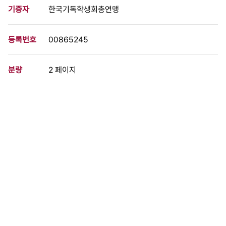
기증자
한국기독학생회총연맹
등록번호
00865245
분량
2 페이지
구분
문서
생산일자
1990.03.31
형태
문서류
설명
80년대 후반 6월항쟁을 비롯해 교육민주화 운동의 영향을 받아 재