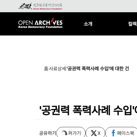
소개
컬렉
홈
사료상세
'공권력 폭력사례 수입'에 대한 건
'공권력 폭력사례 수입'
공유하기
퍼가기
X
페이스북