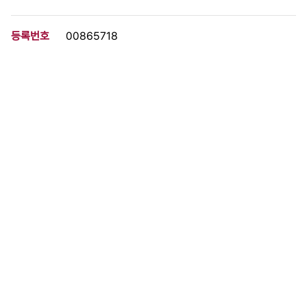
등록번호
00865718
분량
11 페이지
구분
문서
생산일자
[1990.00.00]
형태
문서류
설명