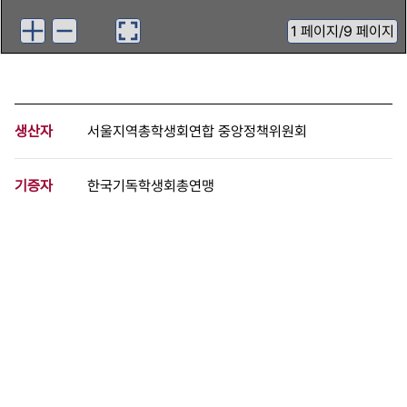
1
페이지
/
9 페이지
생산자
서울지역총학생회연합 중앙정책위원회
기증자
한국기독학생회총연맹
등록번호
00866148
분량
9 페이지
구분
문서
생산일자
[1991.07.00]