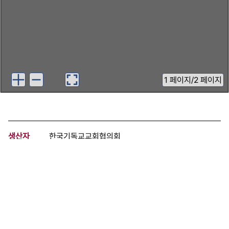
1
페이지
/
2 페이지
생산자
한국기독교교회협의회
기증자
한국기독학생회총연맹
등록번호
00866432
분량
2 페이지