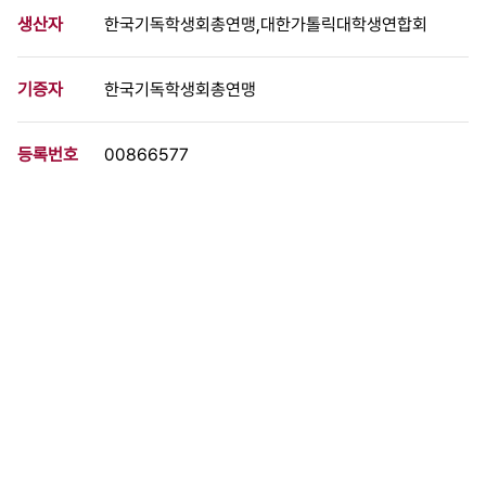
생산자
한국기독학생회총연맹,대한가톨릭대학생연합회
기증자
한국기독학생회총연맹
등록번호
00866577
분량
2 페이지
구분
문서
생산일자
1985.04.15
형태
문서류