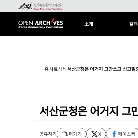
소개
컬렉
홈
사료상세
서산군청은 어거지 그만쓰고 신고필증
서산군청은 어거지 그만
공유하기
퍼가기
X
페이스북