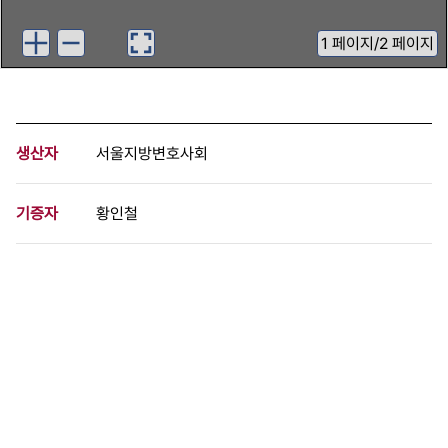
1
페이지
/
2 페이지
생산자
서울지방변호사회
기증자
황인철
등록번호
00868996
분량
2 페이지
구분
문서