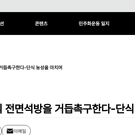
션
콘텐츠
민주화운동 일지
 거듭촉구한다-단식 농성을 마치며
의 전면석방을 거듭촉구한다-단식
이메일