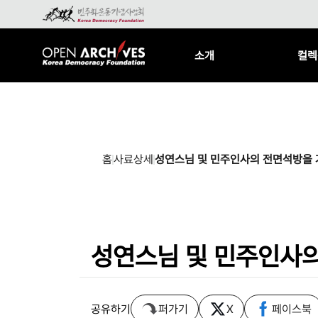
소개
컬렉
홈
사료상세
성연스님 및 민주인사의 전면석방을
성연스님 및 민주인사
공유하기
퍼가기
X
페이스북