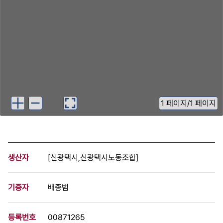
1
페이지
/
1 페이지
생산자
[신광택시,신광택시노동조합]
기증자
배종범
등록번호
00871265