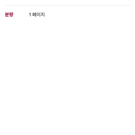
분량
1 페이지
구분
문서
생산일자
1992.07.28
형태
문서류
설명
92년 임시노사협의회에서 합의된 제복비, 후생복지비, 업적금 지급
에 대한 각서
이 사료가 속한 묶음