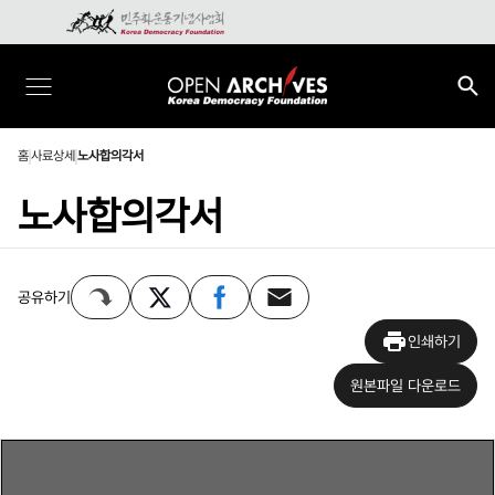
홈
사료상세
노사합의각서
노사합의각서
공유하기
인쇄하기
원본파일 다운로드