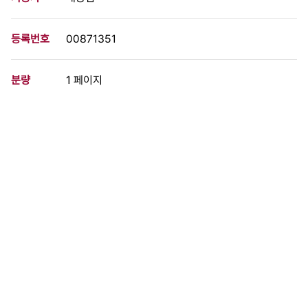
등록번호
00871351
분량
1 페이지
구분
문서
생산일자
1988.11.27
형태
문서류
설명
87노동자 대투쟁 이후에도 바로잡히지 못한 노동자임금, 기본권 쟁
취 문제, 해고자 문제등에 관해 기업별 노조의 한계를 극복하고, 권