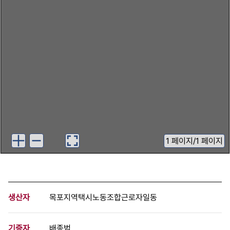
1
페이지
/
1 페이지
생산자
목포지역택시노동조합근로자일동
기증자
배종범