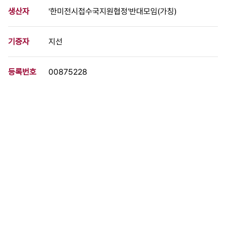
생산자
'한미전시접수국지원협정'반대모임(가칭)
기증자
지선
등록번호
00875228
분량
1 페이지
구분
문서
생산일자
[1991.08.00]
형태
문서류