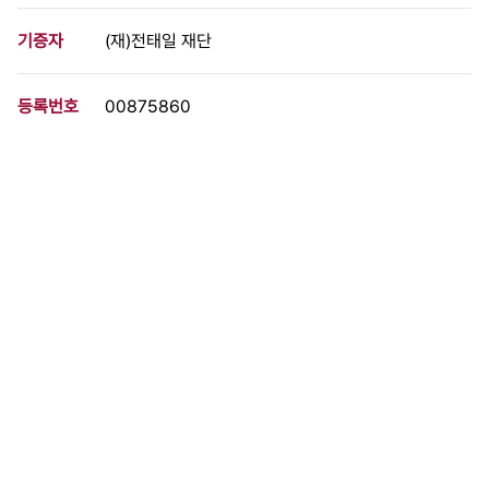
기증자
(재)전태일 재단
등록번호
00875860
분량
2 페이지
구분
문서
생산일자
[1978.01.00]
형태
문서류
설명
자유, 민주, 인권은 국민 모두가 지키고 키워나가자! 국민 기본권 신