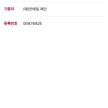
기증자
(재)전태일 재단
등록번호
00876825
분량
1 페이지
구분
문서
생산일자
[1988.00.00]
형태
문서류
설명
경기대학교 청소노동자들이 학생들에게 철야농성과 협상소식을 알