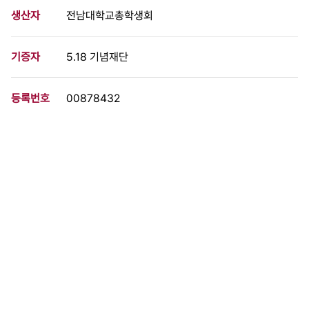
생산자
전남대학교총학생회
기증자
5.18 기념재단
등록번호
00878432
분량
1 페이지
구분
문서
생산일자
1987.09.04
형태
문서류