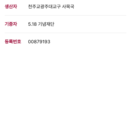
생산자
천주교광주대교구 사목국
기증자
5.18 기념재단
등록번호
00879193
분량
2 페이지
구분
정간물
생산일자
1987.11.22
형태
문서류