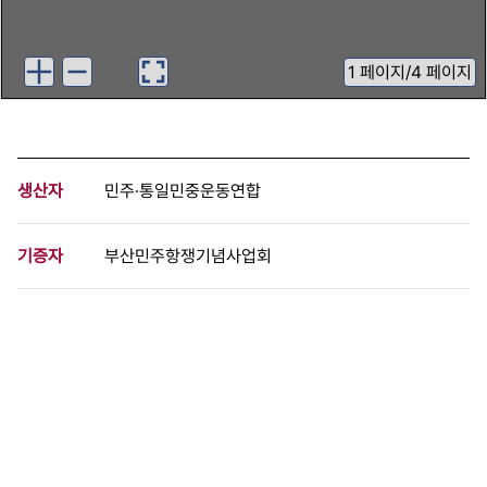
1
페이지
/
4 페이지
생산자
민주·통일민중운동연합
기증자
부산민주항쟁기념사업회
등록번호
00884323
분량
4 페이지
구분
문서