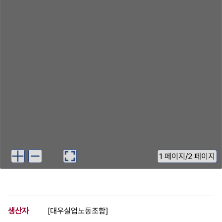
1
페이지
/
2 페이지
생산자
[대우실업노동조합]