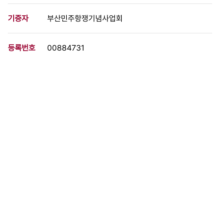
기증자
부산민주항쟁기념사업회
등록번호
00884731
분량
2 페이지
구분
문서
생산일자
[1987.00.00]
형태
문서류
설명
○ 임금을 일당 1600원씩 일률적으로 인상하라! ○ 퇴직금 누진제