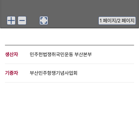
1
페이지
/
2 페이지
생산자
민주헌법쟁취국민운동 부산본부
기증자
부산민주항쟁기념사업회
등록번호
00884770
분량
2 페이지
구분
문서